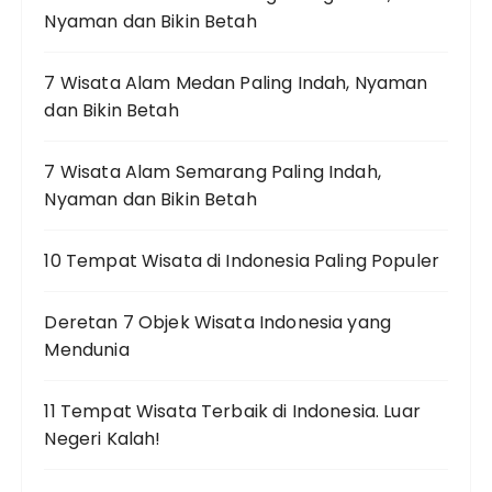
Nyaman dan Bikin Betah
7 Wisata Alam Medan Paling Indah, Nyaman
dan Bikin Betah
7 Wisata Alam Semarang Paling Indah,
Nyaman dan Bikin Betah
10 Tempat Wisata di Indonesia Paling Populer
Deretan 7 Objek Wisata Indonesia yang
Mendunia
11 Tempat Wisata Terbaik di Indonesia. Luar
Negeri Kalah!