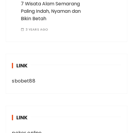
7 Wisata Alam Semarang
Paling Indah, Nyaman dan
Bikin Betah
3 YEARS AGO
LINK
sbobet88
LINK
poker online