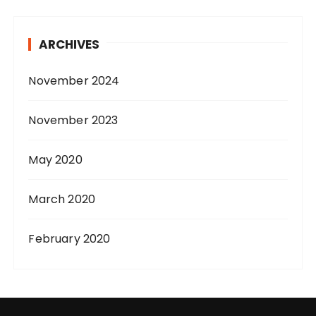
ARCHIVES
November 2024
November 2023
May 2020
March 2020
February 2020