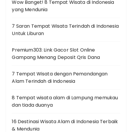
Wow Banget! 8 Tempat Wisata di Indonesia
yang Mendunia
7 Saran Tempat Wisata Terindah di Indonesia
Untuk Liburan
Premium303: Link Gacor Slot Online
Gampang Menang Deposit Qris Dana
7 Tempat Wisata dengan Pemandangan
Alam Terindah di Indonesia
8 Tempat wisata alam di Lampung memukau
dan tiada duanya
16 Destinasi Wisata Alam di Indonesia Terbaik
& Mendunia