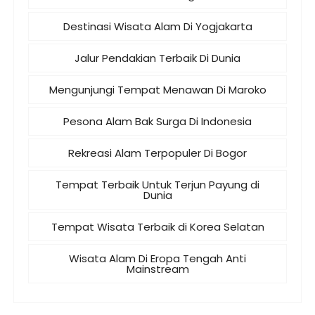
Destinasi Wisata Alam Di Yogjakarta
Jalur Pendakian Terbaik Di Dunia
Mengunjungi Tempat Menawan Di Maroko
Pesona Alam Bak Surga Di Indonesia
Rekreasi Alam Terpopuler Di Bogor
Tempat Terbaik Untuk Terjun Payung di
Dunia
Tempat Wisata Terbaik di Korea Selatan
Wisata Alam Di Eropa Tengah Anti
Mainstream