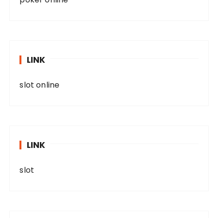
LINK
slot online
LINK
slot