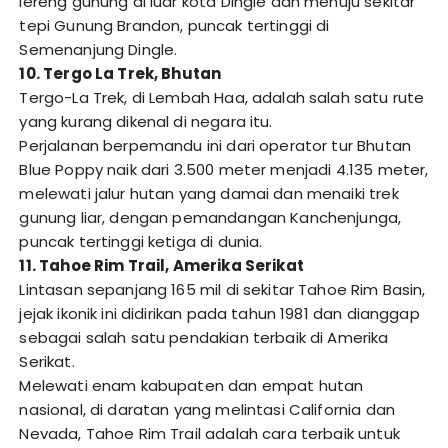
lereng gunung di luar kota Dingle dan menuju sekitar
tepi Gunung Brandon, puncak tertinggi di
Semenanjung Dingle.
10. Tergo La Trek, Bhutan
Tergo-La Trek, di Lembah Haa, adalah salah satu rute
yang kurang dikenal di negara itu.
Perjalanan berpemandu ini dari operator tur Bhutan
Blue Poppy naik dari 3.500 meter menjadi 4.135 meter,
melewati jalur hutan yang damai dan menaiki trek
gunung liar, dengan pemandangan Kanchenjunga,
puncak tertinggi ketiga di dunia.
11. Tahoe Rim Trail, Amerika Serikat
Lintasan sepanjang 165 mil di sekitar Tahoe Rim Basin,
jejak ikonik ini didirikan pada tahun 1981 dan dianggap
sebagai salah satu pendakian terbaik di Amerika
Serikat.
Melewati enam kabupaten dan empat hutan
nasional, di daratan yang melintasi California dan
Nevada, Tahoe Rim Trail adalah cara terbaik untuk