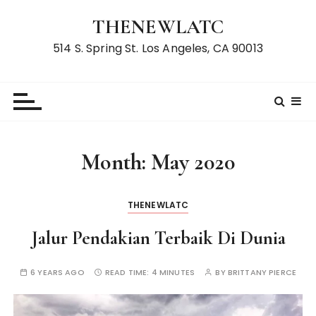
S
THENEWLATC
k
i
514 S. Spring St. Los Angeles, CA 90013
p
t
o
c
o
n
Month:
May 2020
t
e
n
THENEWLATC
t
Jalur Pendakian Terbaik Di Dunia
6 YEARS AGO
READ TIME:
4 MINUTES
BY
BRITTANY PIERCE