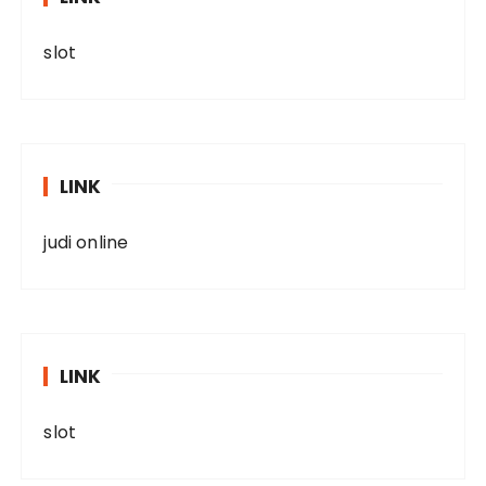
slot
LINK
judi online
LINK
slot