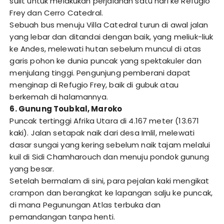
sulit untuk melakukan perjalanan satu hari ke Refugio
Frey dan Cerro Catedral.
Sebuah bus menuju Villa Catedral turun di awal jalan
yang lebar dan ditandai dengan baik, yang meliuk-liuk
ke Andes, melewati hutan sebelum muncul di atas
garis pohon ke dunia puncak yang spektakuler dan
menjulang tinggi. Pengunjung pemberani dapat
menginap di Refugio Frey, baik di gubuk atau
berkemah di halamannya.
6. Gunung Toubkal, Maroko
Puncak tertinggi Afrika Utara di 4.167 meter (13.671
kaki). Jalan setapak naik dari desa Imlil, melewati
dasar sungai yang kering sebelum naik tajam melalui
kuil di Sidi Chamharouch dan menuju pondok gunung
yang besar.
Setelah bermalam di sini, para pejalan kaki mengikat
crampon dan berangkat ke lapangan salju ke puncak,
di mana Pegunungan Atlas terbuka dan
pemandangan tanpa henti.