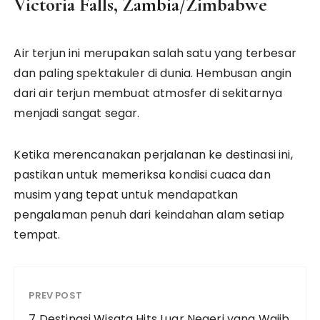
Victoria Falls, Zambia/Zimbabwe
Air terjun ini merupakan salah satu yang terbesar
dan paling spektakuler di dunia. Hembusan angin
dari air terjun membuat atmosfer di sekitarnya
menjadi sangat segar.
Ketika merencanakan perjalanan ke destinasi ini,
pastikan untuk memeriksa kondisi cuaca dan
musim yang tepat untuk mendapatkan
pengalaman penuh dari keindahan alam setiap
tempat.
PREV POST
7 Destinasi Wisata Hits Luar Negeri yang Wajib