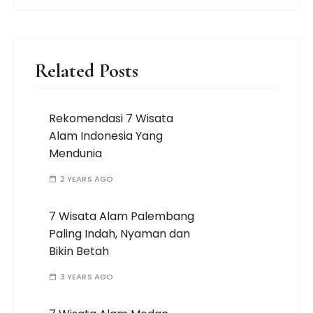
Related Posts
Rekomendasi 7 Wisata
Alam Indonesia Yang
Mendunia
2 YEARS AGO
7 Wisata Alam Palembang
Paling Indah, Nyaman dan
Bikin Betah
3 YEARS AGO