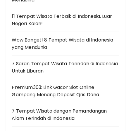
11 Tempat Wisata Terbaik di Indonesia. Luar
Negeri Kalah!
Wow Banget! 8 Tempat Wisata di Indonesia
yang Mendunia
7 Saran Tempat Wisata Terindah di Indonesia
Untuk Liburan
Premium303: Link Gacor Slot Online
Gampang Menang Deposit Qris Dana
7 Tempat Wisata dengan Pemandangan
Alam Terindah di Indonesia