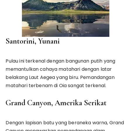
Santorini, Yunani
Pulau ini terkenal dengan bangunan putih yang
memantulkan cahaya matahari dengan latar
belakang Laut Aegea yang biru. Pemandangan
matahari terbenam di Oia sangat terkenal.
Grand Canyon, Amerika Serikat
Dengan lapisan batu yang beraneka warna, Grand
Canyon menawarkan pemandangan alam