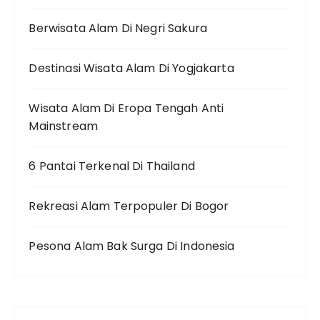
Berwisata Alam Di Negri Sakura
Destinasi Wisata Alam Di Yogjakarta
Wisata Alam Di Eropa Tengah Anti
Mainstream
6 Pantai Terkenal Di Thailand
Rekreasi Alam Terpopuler Di Bogor
Pesona Alam Bak Surga Di Indonesia