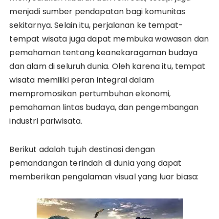
menjadi sumber pendapatan bagi komunitas
sekitarnya. Selain itu, perjalanan ke tempat-
tempat wisata juga dapat membuka wawasan dan
pemahaman tentang keanekaragaman budaya
dan alam di seluruh dunia. Oleh karena itu, tempat
wisata memiliki peran integral dalam
mempromosikan pertumbuhan ekonomi,
pemahaman lintas budaya, dan pengembangan
industri pariwisata.
Berikut adalah tujuh destinasi dengan
pemandangan terindah di dunia yang dapat
memberikan pengalaman visual yang luar biasa: