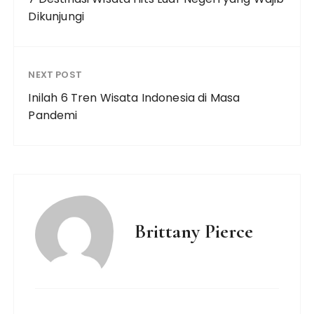
Dikunjungi
NEXT POST
Inilah 6 Tren Wisata Indonesia di Masa
Pandemi
Brittany Pierce