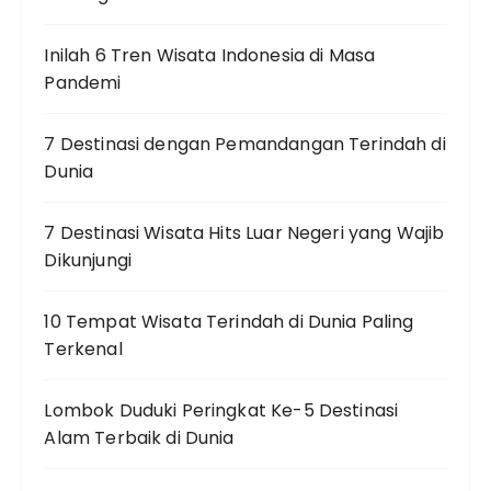
Inilah 6 Tren Wisata Indonesia di Masa
Pandemi
7 Destinasi dengan Pemandangan Terindah di
Dunia
7 Destinasi Wisata Hits Luar Negeri yang Wajib
Dikunjungi
10 Tempat Wisata Terindah di Dunia Paling
Terkenal
Lombok Duduki Peringkat Ke-5 Destinasi
Alam Terbaik di Dunia