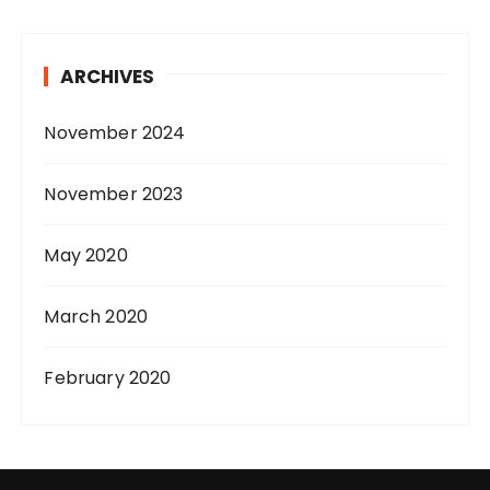
ARCHIVES
November 2024
November 2023
May 2020
March 2020
February 2020