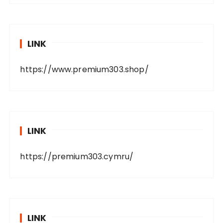
LINK
https://www.premium303.shop/
LINK
https://premium303.cymru/
LINK