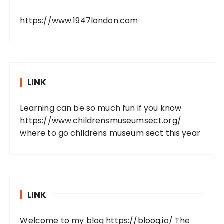
https://www.1947london.com
LINK
Learning can be so much fun if you know
https://www.childrensmuseumsect.org/
where to go childrens museum sect this year
LINK
Welcome to my blog
https://bloog.io/
The