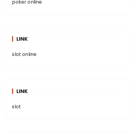
poker online
LINK
slot online
LINK
slot