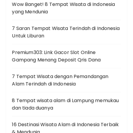
Wow Banget! 8 Tempat Wisata di Indonesia
yang Mendunia
7 Saran Tempat Wisata Terindah di Indonesia
Untuk Liburan
Premium303: Link Gacor Slot Online
Gampang Menang Deposit Qris Dana
7 Tempat Wisata dengan Pemandangan
Alam Terindah di Indonesia
8 Tempat wisata alam di Lampung memukau
dan tiada duanya
16 Destinasi Wisata Alam di Indonesia Terbaik
& Mendunia